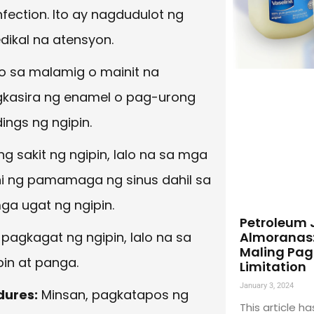
infection. Ito ay nagdudulot ng
dikal na atensyon.
o sa malamig o mainit na
gkasira ng enamel o pag-urong
ings ng ngipin.
g sakit ng ngipin, lalo na sa mga
hi ng pamamaga ng sinus dahil sa
ga ugat ng ngipin.
Petroleum J
Almoranas:
pagkagat ng ngipin, lalo na sa
Maling Pag
pin at panga.
Limitation
January 3, 2024
dures:
Minsan, pagkatapos ng
This article 