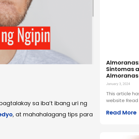
Almoranas
Sintomas 
Almoranas
January 3, 2024
This article 
website Read 
agtalakay sa iba’t ibang uri ng
Read More
edyo
, at mahahalagang tips para