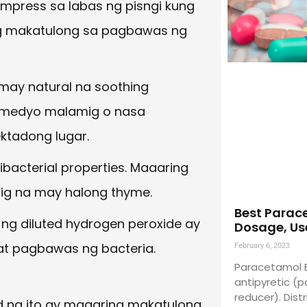
mpress sa labas ng pisngi kung
g makatulong sa pagbawas ng
may natural na soothing
a medyo malamig o nasa
ektadong lugar.
bacterial properties. Maaaring
ig na may halong thyme.
Best Parac
 diluted hydrogen peroxide ay
Dosage, Us
 at pagbawas ng bacteria.
February 6, 2023
Paracetamol B
antipyretic (p
reducer). Dist
d na ito ay maaaring makatulong