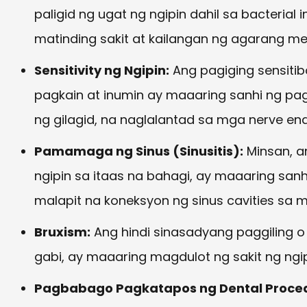
paligid ng ugat ng ngipin dahil sa bacterial 
matinding sakit at kailangan ng agarang me
Sensitivity ng Ngipin:
Ang pagiging sensitib
pagkain at inumin ay maaaring sanhi ng pa
ng gilagid, na naglalantad sa mga nerve end
Pamamaga ng Sinus (Sinusitis):
Minsan, an
ngipin sa itaas na bahagi, ay maaaring san
malapit na koneksyon ng sinus cavities sa m
Bruxism:
Ang hindi sinasadyang paggiling o 
gabi, ay maaaring magdulot ng sakit ng ngi
Pagbabago Pagkatapos ng Dental Proce