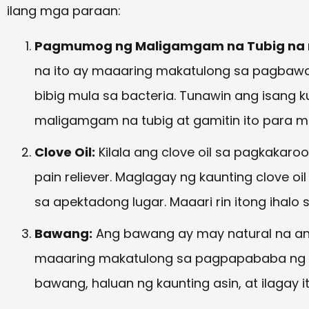
ilang mga paraan:
Pagmumog ng Maligamgam na Tubig na 
na ito ay maaaring makatulong sa pagbawa
bibig mula sa bacteria. Tunawin ang isang k
maligamgam na tubig at gamitin ito para 
Clove Oil:
Kilala ang clove oil sa pagkakaroo
pain reliever. Maglagay ng kaunting clove oil
sa apektadong lugar. Maaari rin itong ihal
Bawang:
Ang bawang ay may natural na anti
maaaring makatulong sa pagpapababa ng saki
bawang, haluan ng kaunting asin, at ilagay i