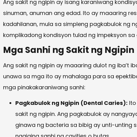
Ang sakit ng ngipin ay isang karaniwang kondi
sinuman, anuman ang edad. Ito ay maaaring resu
kadahilanan, mula sa simpleng pagkabulok ng 
komplikadong kondisyon tulad ng impeksyon sa g
Mga Sanhi ng Sakit ng Ngipin
Ang sakit ng ngipin ay maaaring dulot ng iba’t 
unawa sa mga ito ay mahalaga para sa epektibo
mga pinakakaraniwang sanhi:
Pagkabulok ng Ngipin (Dental Caries):
Ito
sakit ng ngipin. Ang pagkabulok ay nangya
ginawa ng bacteria sa bibig ay unti-unting 
nagiging sanhi ng cavities o butas.