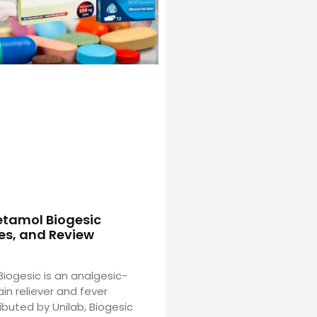
etamol Biogesic
es, and Review
iogesic is an analgesic-
ain reliever and fever
ributed by Unilab, Biogesic