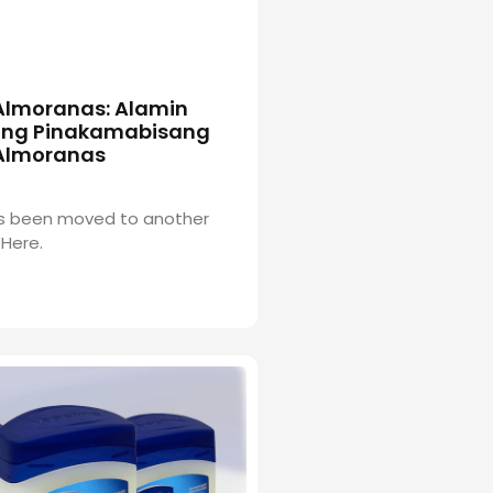
Almoranas: Alamin
ang Pinakamabisang
Almoranas
has been moved to another
Here.