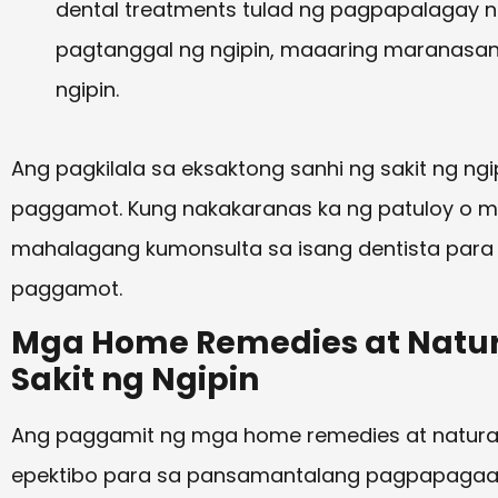
dental treatments tulad ng pagpapalagay ng f
pagtanggal ng ngipin, maaaring maranasan
ngipin.
Ang pagkilala sa eksaktong sanhi ng sakit ng n
paggamot. Kung nakakaranas ka ng patuloy o mal
mahalagang kumonsulta sa isang dentista para
paggamot.
Mga Home Remedies at Natur
Sakit ng Ngipin
Ang paggamit ng mga home remedies at natura
epektibo para sa pansamantalang pagpapagaan n