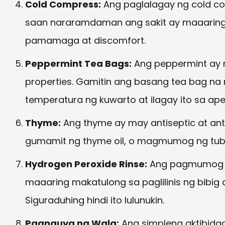
Cold Compress:
Ang paglalagay ng cold co
saan nararamdaman ang sakit ay maaarin
pamamaga at discomfort.
Peppermint Tea Bags:
Ang peppermint ay 
properties. Gamitin ang basang tea bag n
temperatura ng kuwarto at ilagay ito sa ap
Thyme:
Ang thyme ay may antiseptic at anti
gumamit ng thyme oil, o magmumog ng tub
Hydrogen Peroxide Rinse:
Ang pagmumog ng
maaaring makatulong sa paglilinis ng bibig
Siguraduhing hindi ito lulunukin.
Pagnguya ng Wala:
Ang simpleng aktibida