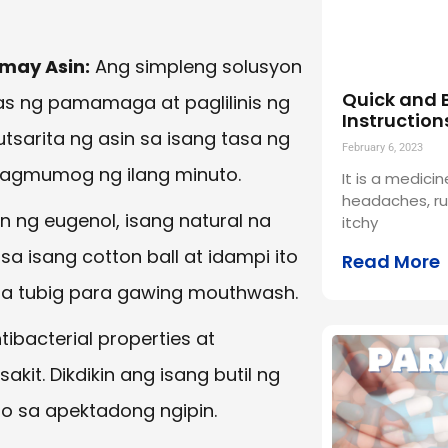
may Asin:
Ang simpleng solusyon
Quick and 
s ng pamamaga at paglilinis ng
Instruction
utsarita ng asin sa isang tasa ng
February 6, 2023
magmumog ng ilang minuto.
It is a medicin
headaches, ru
n ng eugenol, isang natural na
itchy
 sa isang cotton ball at idampi ito
Read More
o sa tubig para gawing mouthwash.
bacterial properties at
t. Dikdikin ang isang butil ng
to sa apektadong ngipin.