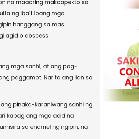
syon na maaaring makaapekto sa
lta ng iba’t ibang mga
ngipin hanggang sa mas
ilagid o abscess.
ibang mga sanhi, at ang pag-
ng paggamot. Narito ang ilan sa
 ang pinaka-karaniwang sanhi ng
yari kapag ang mga acid na
sumisira sa enamel ng ngipin, na