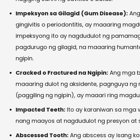
Impeksyon sa Gilagid (Gum Disease):
Ang 
gingivitis o periodontitis, ay maaaring magd
impeksyong ito ay nagdudulot ng pamamag
pagdurugo ng gilagid, na maaaring humant
ngipin.
Cracked o Fractured na Ngipin:
Ang mga bi
maaaring dulot ng aksidente, pagnguya ng m
(paggiling ng ngipin), ay maaari ring magdul
Impacted Teeth:
Ito ay karaniwan sa mga 
nang maayos at nagdudulot ng presyon at sak
Abscessed Tooth:
Ang abscess ay isang ko