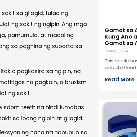
sakit sa gilagid, tulad ng
ulot ng sakit ng ngipin. Ang mga
Gamot sa 
a, pamumula, at madaling
Kung Ano 
Gamot sa 
ong sa paghina ng suporta sa
January 3, 2024
This article 
website Read 
tak o pagkasira sa ngipin, na
Read More
atitigas na pagkain, o bruxism
ot ng sakit.
wisdom teeth na hindi lumabas
it sa ibang ngipin at gilagid.
leksyon ng nana na nabubuo sa