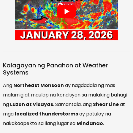
Kalagayan ng Panahon at Weather
Systems
Ang
Northeast Monsoon
ay nagdadala ng mas
malamig at maulap na kondisyon sa malaking bahagi
ng
Luzon at Visayas
. Samantala, ang
Shear Line
at
mga
localized thunderstorms
ay patuloy na
nakakaapekto sa ilang lugar sa
Mindanao
.