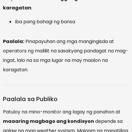
karagatan
:
Iba pang bahagi ng bansa
Paalala:
Pinapayuhan ang mga mangingisda at
operators ng maliliit na sasakyang pandagat na mag-
ingat, lalo na sa mga lugar na may maalon na
karagatan.
Paalala sa Publiko
Patuloy na mino-monitor ang lagay ng panahon at
maaaring magbago ang kondisyon
depende sa
galaw ng mga weather system. Mainam na manatiling